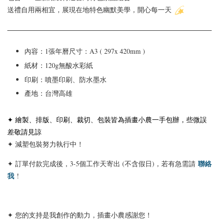
送禮自用兩相宜，展現在地特色幽默美學
，
開心每一天
內容：1張年曆尺寸：A3 ( 297x 420mm )
紙材：120g無酸水彩紙
印刷：噴墨印刷、防水墨水
產地：台灣高雄
✦ 繪製、排版、印刷、裁切、包裝皆為插畫小農一手包辦，些微誤
差敬請見諒
✦ 減塑包裝努力執行中！
聯絡
✦ 訂單付款完成後，3-5個工作天寄出 (不含假日)，若有急需請
我
!
✦ 您的支持是我創作的動力，插畫小農感謝您！