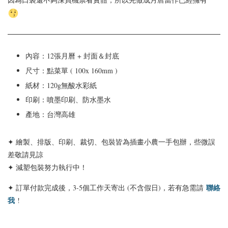
內容：12張月曆 + 封面＆封底
尺寸：點菜單 ( 100x 160mm )
紙材：120g無酸水彩紙
印刷：噴墨印刷、防水墨水
產地：台灣高雄
✦ 繪製、排版、印刷、裁切、包裝皆為插畫小農一手包辦，些微誤
差敬請見諒
✦ 減塑包裝努力執行中！
聯絡
✦ 訂單付款完成後，3-5個工作天寄出 (不含假日)，若有急需請
我
!