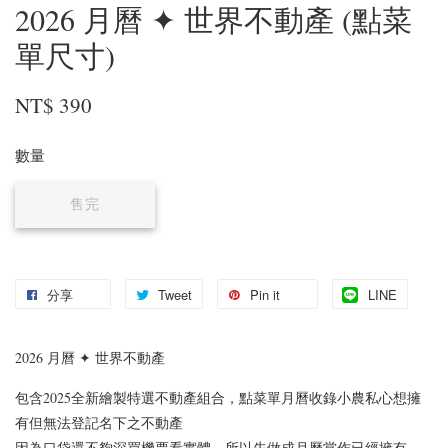
2026 月曆 ✦ 世界不動產 (點菜
單尺寸)
NT$ 390
數量
售完
分享
Tweet
Pin it
LINE
2026 月曆 ✦ 世界不動產
包含2025全新繪製特選不動產組合，點菜單月曆收錄小農私心想擁
有但無法登記名下之不動產
因為口袋還不夠深買機票看實體，所以先做成月曆當作已經擁有