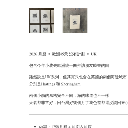
2026 月曆 ✦ 歐洲45天 沒有計劃 ✦ UK
包含今年小農去歐洲繞一圈拜訪朋友時畫的圖
雖然說是UK系列，但其實只包含在英國的兩個海邊城市
分別是Hastings 和 Sheringham
兩個小鎮的風格完全不同，海的味道也不一樣
天氣都非常好，回台灣好幾個月了我色差都還沒調回來
:)
內容：12張月曆 + 封面＆封底