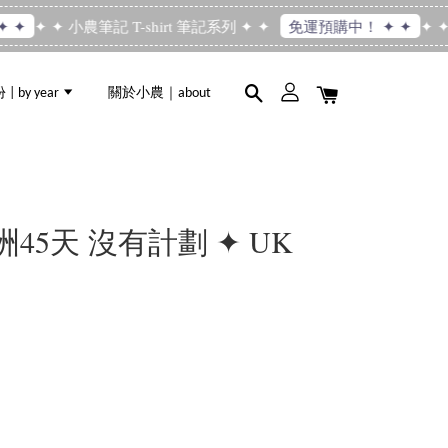
✦ ✦ 小農筆記 T-shirt 筆記系列 ✦ ✦
✦ ✦ 小
✦
免運預購中！ ✦ ✦
 by year
關於小農｜about
歐洲45天 沒有計劃 ✦ UK