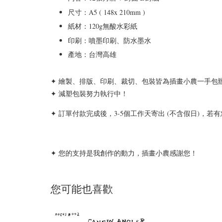
尺寸：
A5 ( 148x 210mm )
紙材：120g無酸水彩紙
印刷：噴墨印刷、防水墨水
產地：台灣高雄
✦ 繪製、排版、印刷、裁切、包裝皆為插畫小農一手包
✦ 減塑包裝努力執行中！
✦ 訂單付款完成後，3-5個工作天寄出 (不含假日)，若
✦ 您的支持是我創作的動力，插畫小農感謝您！
您可能也喜歡