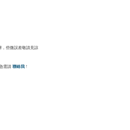
辦，些微誤差敬請見諒
聯絡我
有急需請
!