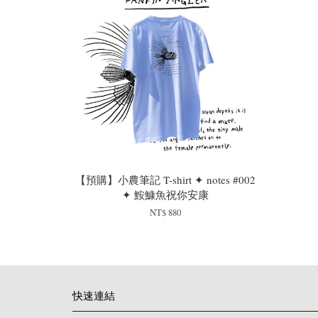
【預購】小農筆記 T-shirt ✦ notes #002
✦ 鮟鱇魚祝你安康
NT$ 880
快速連結